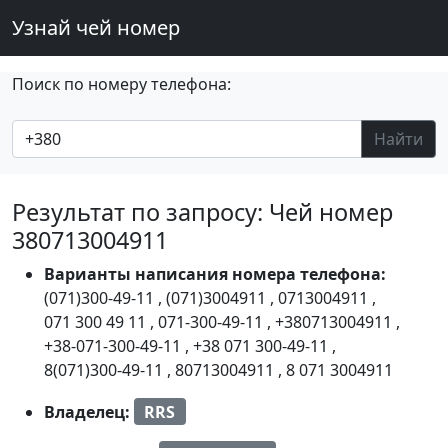
Узнай чей номер
Поиск по номеру телефона:
Найти
Результат по запросу: Чей номер
380713004911
Варианты написания номера телефона:
(071)300-49-11
,
(071)3004911
,
0713004911
,
071 300 49 11
,
071-300-49-11
,
+380713004911
,
+38-071-300-49-11
,
+38 071 300-49-11
,
8(071)300-49-11
,
80713004911
,
8 071 3004911
Владелец:
RRS