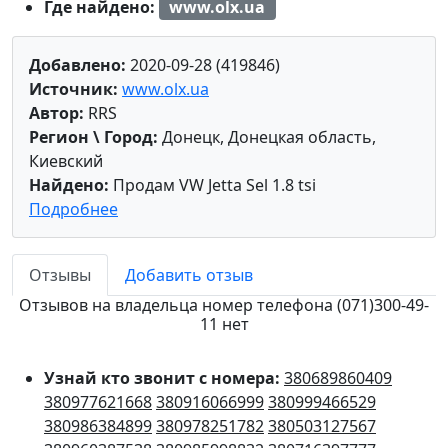
Где найдено:
www.olx.ua
Добавлено:
2020-09-28 (419846)
Источник:
www.olx.ua
Автор:
RRS
Регион \ Город:
Донецк, Донецкая область,
Киевский
Найдено:
Продам VW Jetta Sel 1.8 tsi
Подробнее
Отзывы
Добавить отзыв
Отзывов на владельца номер телефона (071)300-49-
11 нет
Узнай кто звонит с номера:
380689860409
380977621668
380916066999
380999466529
380986384899
380978251782
380503127567