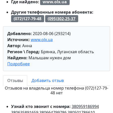
Где найдено:
www.olx.ua
Другие телефонные номера абонента:
(072)127-79-48
(095)302-25-37
Добавлено:
2020-08-06 (293214)
Источник:
www.olx.ua
Автор:
Анна
Регион \ Город:
Брянка, Луганская область
Найдено:
Малышам нужен дом
Подробнее
Отзывы
Добавить отзыв
Отзывов на владельца номер телефона (072)127-79-
48 нет
Узнай кто звонит с номера:
380959186994
380635891659
380664799786
380501786610