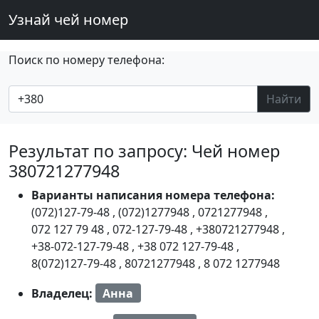
Узнай чей номер
Поиск по номеру телефона:
Найти
Результат по запросу: Чей номер
380721277948
Варианты написания номера телефона:
(072)127-79-48
,
(072)1277948
,
0721277948
,
072 127 79 48
,
072-127-79-48
,
+380721277948
,
+38-072-127-79-48
,
+38 072 127-79-48
,
8(072)127-79-48
,
80721277948
,
8 072 1277948
Владелец:
Анна