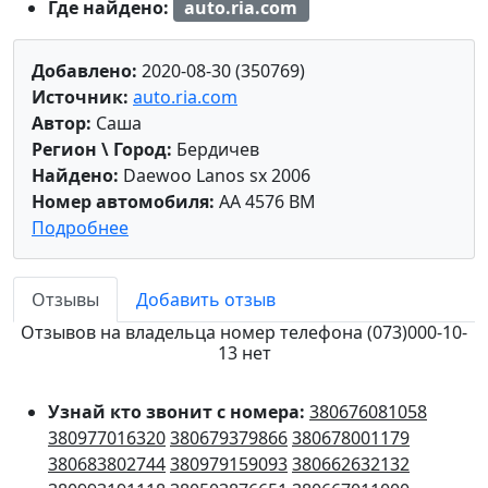
Где найдено:
auto.ria.com
Добавлено:
2020-08-30 (350769)
Источник:
auto.ria.com
Автор:
Саша
Регион \ Город:
Бердичев
Найдено:
Daewoo Lanos sx 2006
Номер автомобиля:
AA 4576 BM
Подробнее
Отзывы
Добавить отзыв
Отзывов на владельца номер телефона (073)000-10-
13 нет
Узнай кто звонит с номера:
380676081058
380977016320
380679379866
380678001179
380683802744
380979159093
380662632132