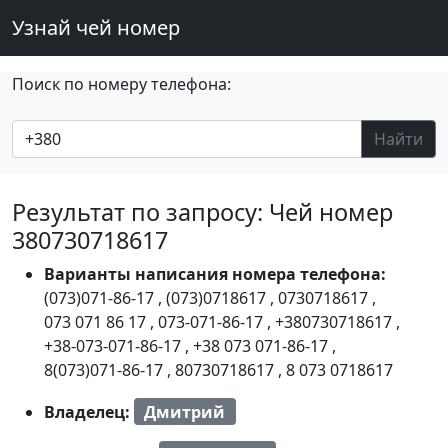
Узнай чей номер
Поиск по номеру телефона:
Найти
Результат по запросу: Чей номер
380730718617
Варианты написания номера телефона:
(073)071-86-17
,
(073)0718617
,
0730718617
,
073 071 86 17
,
073-071-86-17
,
+380730718617
,
+38-073-071-86-17
,
+38 073 071-86-17
,
8(073)071-86-17
,
80730718617
,
8 073 0718617
Владелец:
Дмитрий