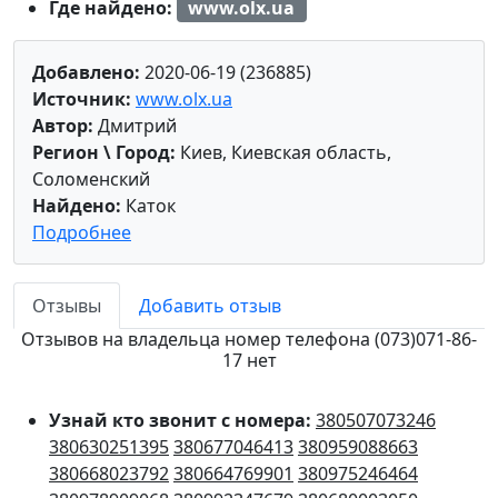
Где найдено:
www.olx.ua
Добавлено:
2020-06-19 (236885)
Источник:
www.olx.ua
Автор:
Дмитрий
Регион \ Город:
Киев, Киевская область,
Соломенский
Найдено:
Каток
Подробнее
Отзывы
Добавить отзыв
Отзывов на владельца номер телефона (073)071-86-
17 нет
Узнай кто звонит с номера:
380507073246
380630251395
380677046413
380959088663
380668023792
380664769901
380975246464