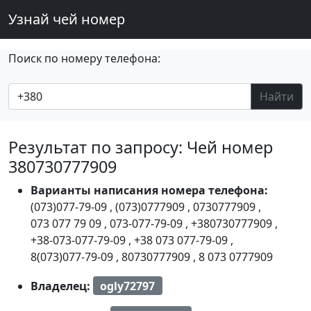
Узнай чей номер
Поиск по номеру телефона:
Найти
Результат по запросу: Чей номер
380730777909
Варианты написания номера телефона:
(073)077-79-09
,
(073)0777909
,
0730777909
,
073 077 79 09
,
073-077-79-09
,
+380730777909
,
+38-073-077-79-09
,
+38 073 077-79-09
,
8(073)077-79-09
,
80730777909
,
8 073 0777909
Владелец:
ogly72797