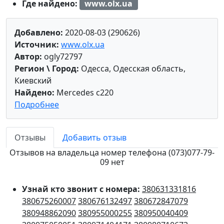
Где найдено:
www.olx.ua
Добавлено:
2020-08-03 (290626)
Источник:
www.olx.ua
Автор:
ogly72797
Регион \ Город:
Одесса, Одесская область,
Киевский
Найдено:
Mercedes c220
Подробнее
Отзывы
Добавить отзыв
Отзывов на владельца номер телефона (073)077-79-
09 нет
Узнай кто звонит с номера:
380631331816
380675260007
380676132497
380672847079
380948862090
380955000255
380950040409