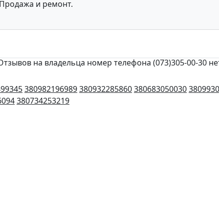
Продажа и ремонт.
Отзывов на владельца номер телефона (073)305-00-30 не
499345
380982196989
380932285860
380683050030
380993
6094
380734253219