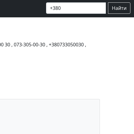
Найти
00 30
,
073-305-00-30
,
+380733050030
,