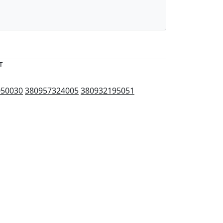
т
050030
380957324005
380932195051