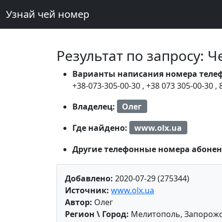
Узнай чей номер
Результат по запросу: 
Варианты написания номера теле
+38-073-305-00-30
,
+38 073 305-00-30
,
Владелец:
Олег
Где найдено:
www.olx.ua
Другие телефонные номера абонен
Добавлено:
2020-07-29 (275344)
Источник:
www.olx.ua
Автор:
Олег
Регион \ Город:
Мелитополь, Запорожс