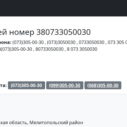
Чей номер 380733050030
фона:
(073)305-00-30
,
(073)3050030
,
0733050030
,
073 305 
8(073)305-00-30
,
80733050030
,
8 073 3050030
та:
(073)305-00-30
(099)305-00-30
(068)305-00-30
кая область, Мелитопольский район