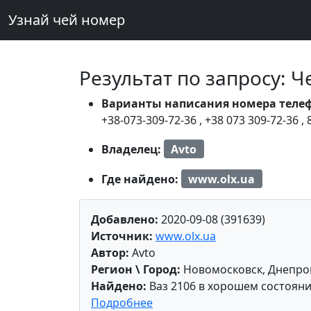
Узнай чей номер
Результат по запросу: 
Варианты написания номера теле
+38-073-309-72-36
,
+38 073 309-72-36
,
Владелец:
Avto
Где найдено:
www.olx.ua
Добавлено:
2020-09-08 (391639)
Источник:
www.olx.ua
Автор:
Avto
Регион \ Город:
Новомосковск, Днепро
Найдено:
Ваз 2106 в хорошем состоян
Подробнее