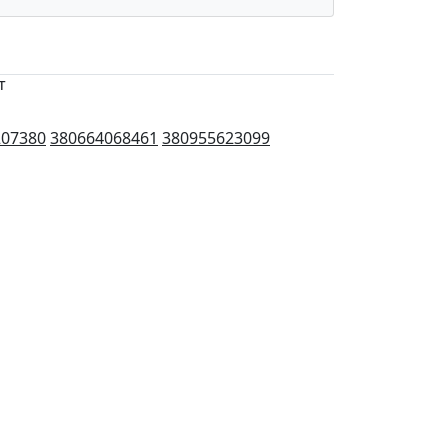
т
207380
380664068461
380955623099