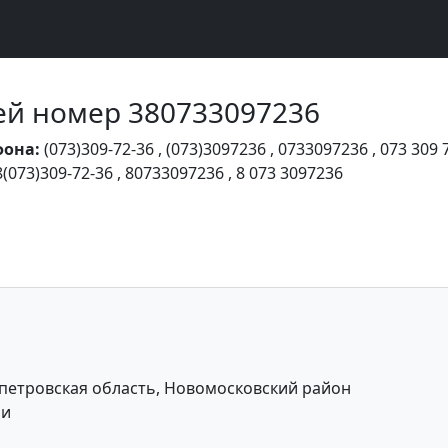
Чей номер 380733097236
фона:
(073)309-72-36
,
(073)3097236
,
0733097236
,
073 309 
8(073)309-72-36
,
80733097236
,
8 073 3097236
петровская область, Новомосковский район
ии