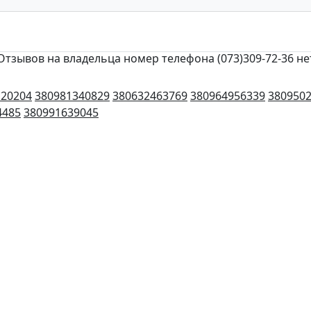
Отзывов на владельца номер телефона (073)309-72-36 не
120204
380981340829
380632463769
380964956339
380950
4485
380991639045