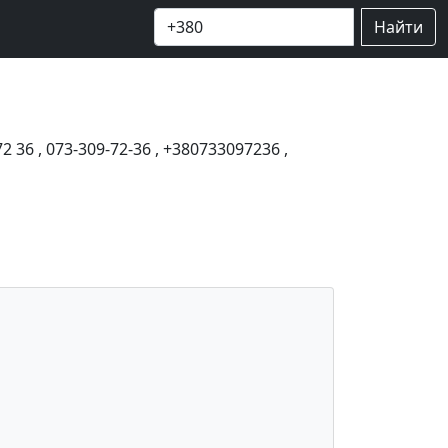
Найти
72 36
,
073-309-72-36
,
+380733097236
,