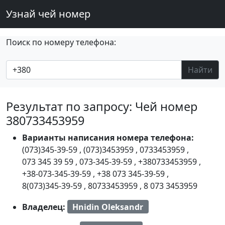
Узнай чей номер
Поиск по номеру телефона:
Найти
Результат по запросу: Чей номер
380733453959
Варианты написания номера телефона:
(073)345-39-59
,
(073)3453959
,
0733453959
,
073 345 39 59
,
073-345-39-59
,
+380733453959
,
+38-073-345-39-59
,
+38 073 345-39-59
,
8(073)345-39-59
,
80733453959
,
8 073 3453959
Владелец:
Hnidin Oleksandr