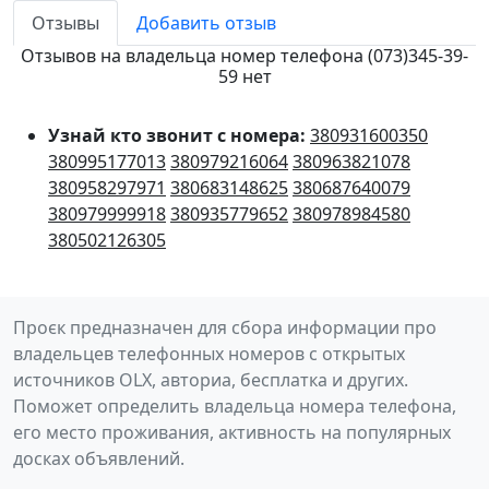
Отзывы
Добавить отзыв
Отзывов на владельца номер телефона (073)345-39-
59 нет
Узнай кто звонит с номера:
380931600350
380995177013
380979216064
380963821078
380958297971
380683148625
380687640079
380979999918
380935779652
380978984580
380502126305
Проєк предназначен для сбора информации про
владельцев телефонных номеров с открытых
источников OLX, авториа, бесплатка и других.
Поможет определить владельца номера телефона,
его место проживания, активность на популярных
досках объявлений.