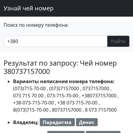
Узнай чей номер
Поиск по номеру телефона:
Найти
Результат по запросу: Чей номер
380737157000
Варианты написания номера телефона:
(073)715-70-00
,
(073)7157000
,
0737157000
,
073 715 70 00
,
073-715-70-00
,
+380737157000
,
+38-073-715-70-00
,
+38 073 715-70-00
,
8(073)715-70-00
,
80737157000
,
8 073 7157000
Владелец:
Парадигма
Денис