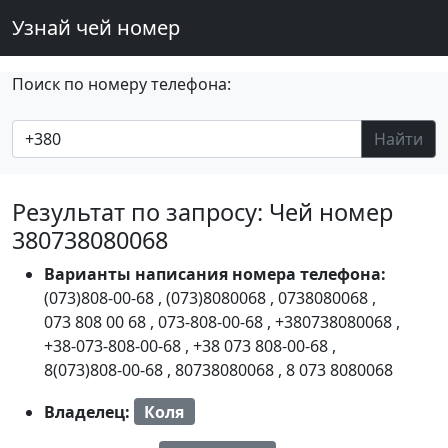
Узнай чей номер
Поиск по номеру телефона:
Найти
Результат по запросу: Чей номер
380738080068
Варианты написания номера телефона:
(073)808-00-68
,
(073)8080068
,
0738080068
,
073 808 00 68
,
073-808-00-68
,
+380738080068
,
+38-073-808-00-68
,
+38 073 808-00-68
,
8(073)808-00-68
,
80738080068
,
8 073 8080068
Владелец:
Коля