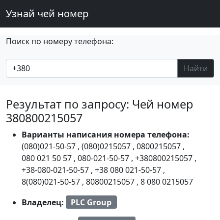
Узнай чей номер
Поиск по номеру телефона:
Найти
Результат по запросу: Чей номер
380800215057
Варианты написания номера телефона:
(080)021-50-57
,
(080)0215057
,
0800215057
,
080 021 50 57
,
080-021-50-57
,
+380800215057
,
+38-080-021-50-57
,
+38 080 021-50-57
,
8(080)021-50-57
,
80800215057
,
8 080 0215057
Владелец:
PLC Group