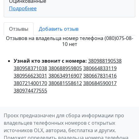
Оцинкованные
Подробнее
Отзывы
Добавить отзыв
Отзывов на владельца номер телефона (080)075-08-
10 нет
Узнай кто звонит с номера:
380988190538
380958371038
380688959805
380664833119
380956623031
380634916907
380667831416
380721400170
380681558612
380684590017
380974477555
Проєк предназначен для сбора информации про
владельцев телефонных номеров с открытых
источников OLX, авториа, бесплатка и других.
Поможет определить владельца номера телефона,