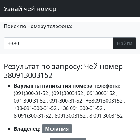
Узнай чей номер
Поиск по номеру телефона:
Найти
Результат по запросу: Чей номер
380913003152
Варианты написания номера телефона:
(091)300-31-52
,
(091)3003152
,
0913003152
,
091 300 31 52
,
091-300-31-52
,
+380913003152
,
+38-091-300-31-52
,
+38 091 300-31-52
,
8(091)300-31-52
,
80913003152
,
8 091 3003152
Владелец:
Мелания