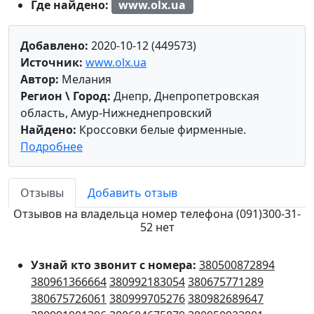
Где найдено:
www.olx.ua
Добавлено:
2020-10-12 (449573)
Источник:
www.olx.ua
Автор:
Мелания
Регион \ Город:
Днепр, Днепропетровская
область, Амур-Нижнеднепровский
Найдено:
Кроссовки белые фирменные.
Подробнее
Отзывы
Добавить отзыв
Отзывов на владельца номер телефона (091)300-31-
52 нет
Узнай кто звонит с номера:
380500872894
380961366664
380992183054
380675771289
380675726061
380999705276
380982689647