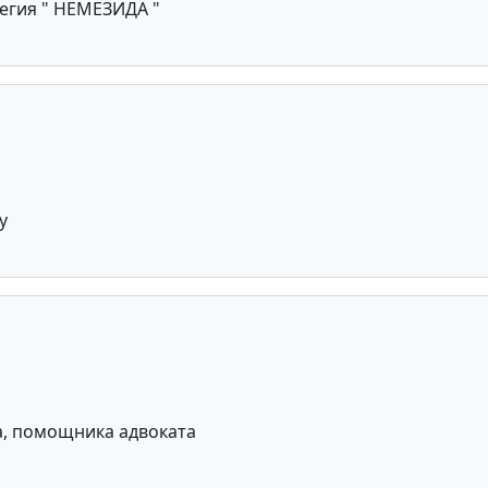
егия " НЕМЕЗИДА "
у
, помощника адвоката