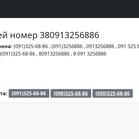
Чей номер 380913256886
фона:
(091)325-68-86
,
(091)3256886
,
0913256886
,
091 325 
8(091)325-68-86
,
80913256886
,
8 091 3256886
та:
(091)325-68-86
(098)325-68-86
(050)325-68-86