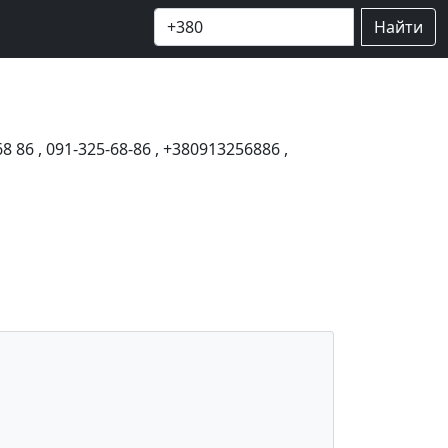
Найти
68 86
,
091-325-68-86
,
+380913256886
,