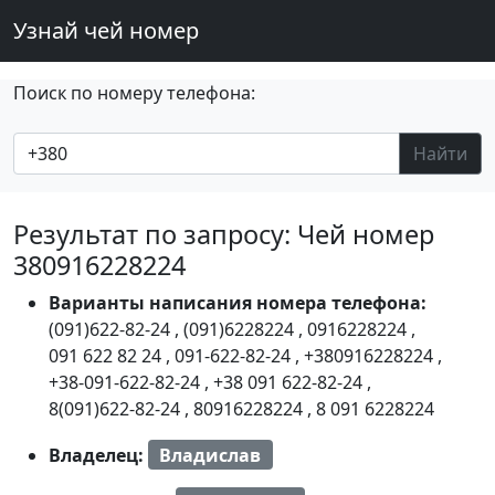
Узнай чей номер
Поиск по номеру телефона:
Найти
Результат по запросу: Чей номер
380916228224
Варианты написания номера телефона:
(091)622-82-24
,
(091)6228224
,
0916228224
,
091 622 82 24
,
091-622-82-24
,
+380916228224
,
+38-091-622-82-24
,
+38 091 622-82-24
,
8(091)622-82-24
,
80916228224
,
8 091 6228224
Владелец:
Владислав