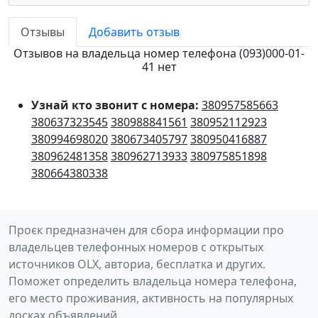
Отзывы
Добавить отзыв
Отзывов на владельца номер телефона (093)000-01-
41 нет
Узнай кто звонит с номера:
380957585663
380637323545
380988841561
380952112923
380994698020
380673405797
380950416887
380962481358
380962713933
380975851898
380664380338
Проєк предназначен для сбора информации про
владельцев телефонных номеров с открытых
источников OLX, авториа, бесплатка и других.
Поможет определить владельца номера телефона,
его место проживания, активность на популярных
досках объявлений.