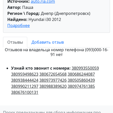
Источник:
auto.ria.com
Автор:
Паша
Регион \ Город:
Днепр (Днепропетровск)
Найдено:
Hyundai i30 2012
Подробнее
Отзывы
Добавить отзыв
Отзывов на владельца номер телефона (093)000-16-
91 нет
Узнай кто звонит с номера:
380993550059
380959498623
380672654568
380686244087
380938444424
380973977426
380505860439
380990211297
380988389620
380974761385
380676100131
Проєк предназначен для сбора информации про