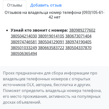
Отзывы
Добавить отзыв
Отзывов на владельца номер телефона (093)105-61-
42 нет
Узнай кто звонит с номера:
380989277602
380504214030
380919014105
380673071404
380974746581
380504129091
380974190405
380501033249
380663583722
380504337870
380506365494
Проєк предназначен для сбора информации про
владельцев телефонных номеров с открытых
источников OLX, авториа, бесплатка и других.
Поможет определить владельца номера телефона,
его место проживания, активность на популярных
досках объявлений.