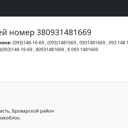
Чей номер 380931481669
фона:
(093)148-16-69
,
(093)1481669
,
0931481669
,
093 148 
8(093)148-16-69
,
80931481669
,
8 093 1481669
асть, Броварской район
лакоблок.