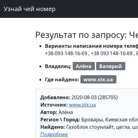
Узнай чей номер
Результат по запросу: 
Варианты написания номера теле
+38-093-148-16-69
,
+38 093 148-16-69
,
Владелец:
Алёна
Валерий
Где найдено:
www.olx.ua
Добавлено:
2020-08-03 (285705)
Источник:
www.olx.ua
Автор:
Алёна
Регион \ Город:
Бровары, Киевская обл
Найдено:
Газоблок стоунлайт, цегла, ш
Подробнее