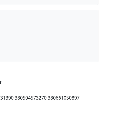
т
531390
380504573270
380661050897