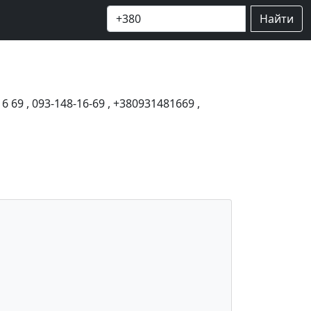
Найти
16 69
,
093-148-16-69
,
+380931481669
,