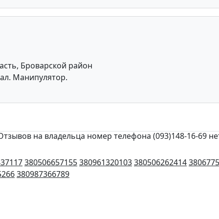
асть, Броварской район
иал. Манипулятор.
Отзывов на владельца номер телефона (093)148-16-69 не
437117
380506657155
380961320103
380506262414
380677
5266
380987366789