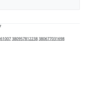
т
561007
380957812238
380677031698