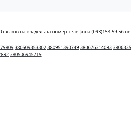
Отзывов на владельца номер телефона (093)153-59-56 не
879809
380509353302
380951390749
380676314093
380633
7892
380506945719