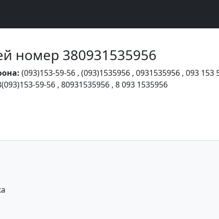
Чей номер 380931535956
фона:
(093)153-59-56
,
(093)1535956
,
0931535956
,
093 153 
8(093)153-59-56
,
80931535956
,
8 093 1535956
ка