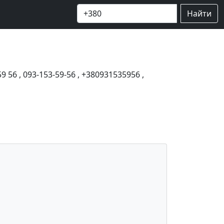
Найти
59 56
,
093-153-59-56
,
+380931535956
,