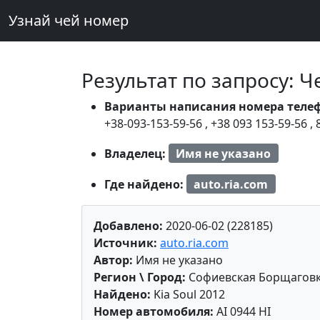
Узнай чей номер
Результат по запросу: 
Варианты написания номера теле
+38-093-153-59-56
,
+38 093 153-59-56
,
Владелец:
Имя не указано
Где найдено:
auto.ria.com
Добавлено:
2020-06-02 (228185)
Источник:
auto.ria.com
Автор:
Имя не указано
Регион \ Город:
Софиевская Борщагов
Найдено:
Kia Soul 2012
Номер автомобиля:
AI 0944 HI