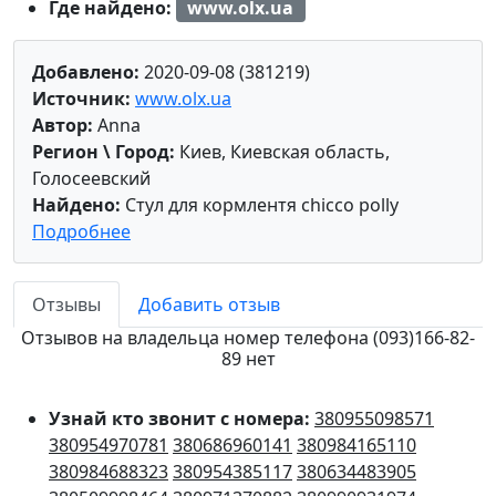
Где найдено:
www.olx.ua
Добавлено:
2020-09-08 (381219)
Источник:
www.olx.ua
Автор:
Anna
Регион \ Город:
Киев, Киевская область,
Голосеевский
Найдено:
Стул для кормлентя chicco polly
Подробнее
Отзывы
Добавить отзыв
Отзывов на владельца номер телефона (093)166-82-
89 нет
Узнай кто звонит с номера:
380955098571
380954970781
380686960141
380984165110
380984688323
380954385117
380634483905