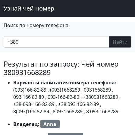
Узнай чей номер
Поиск по номеру телефона:
Найти
Результат по запросу: Чей номер
380931668289
Варианты написания номера телефона:
(093)166-82-89
,
(093)1668289
,
0931668289
,
093 166 82 89
,
093-166-82-89
,
+380931668289
,
+38-093-166-82-89
,
+38 093 166-82-89
,
8(093)166-82-89
,
80931668289
,
8 093 1668289
Владелец:
Anna