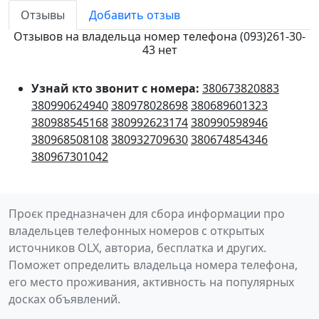
Отзывы
Добавить отзыв
Отзывов на владельца номер телефона (093)261-30-
43 нет
Узнай кто звонит с номера:
380673820883
380990624940
380978028698
380689601323
380988545168
380992623174
380990598946
380968508108
380932709630
380674854346
380967301042
Проєк предназначен для сбора информации про
владельцев телефонных номеров с открытых
источников OLX, авториа, бесплатка и других.
Поможет определить владельца номера телефона,
его место проживания, активность на популярных
досках объявлений.