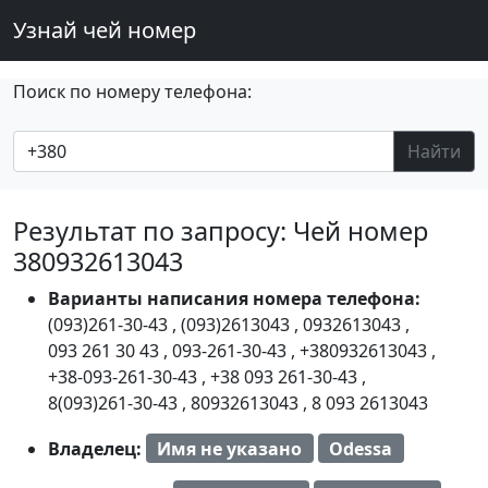
Узнай чей номер
Поиск по номеру телефона:
Найти
Результат по запросу: Чей номер
380932613043
Варианты написания номера телефона:
(093)261-30-43
,
(093)2613043
,
0932613043
,
093 261 30 43
,
093-261-30-43
,
+380932613043
,
+38-093-261-30-43
,
+38 093 261-30-43
,
8(093)261-30-43
,
80932613043
,
8 093 2613043
Владелец:
Имя не указано
Odessa