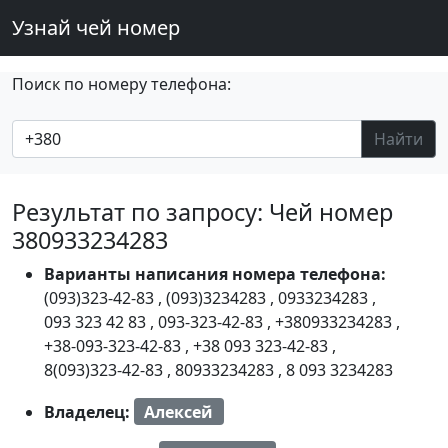
Узнай чей номер
Поиск по номеру телефона:
Найти
Результат по запросу: Чей номер
380933234283
Варианты написания номера телефона:
(093)323-42-83
,
(093)3234283
,
0933234283
,
093 323 42 83
,
093-323-42-83
,
+380933234283
,
+38-093-323-42-83
,
+38 093 323-42-83
,
8(093)323-42-83
,
80933234283
,
8 093 3234283
Владелец:
Алексей