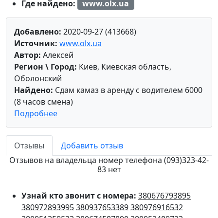
Где найдено:
www.olx.ua
Добавлено:
2020-09-27 (413668)
Источник:
www.olx.ua
Автор:
Алексей
Регион \ Город:
Киев, Киевская область,
Оболонский
Найдено:
Сдам камаз в аренду с водителем 6000
(8 часов смена)
Подробнее
Отзывы
Добавить отзыв
Отзывов на владельца номер телефона (093)323-42-
83 нет
Узнай кто звонит с номера:
380676793895
380972893995
380937653389
380976916532