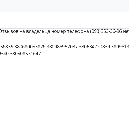
Отзывов на владельца номер телефона (093)353-36-96 не
856835
380680053826
380986952037
380634720839
380961
9340
380508531647