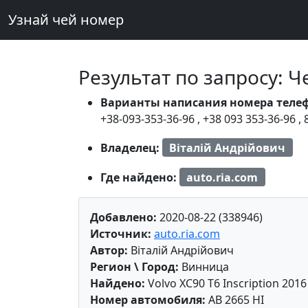
Узнай чей номер
Результат по запросу: 
Варианты написания номера теле
+38-093-353-36-96
,
+38 093 353-36-96
,
Владелец:
Віталій Андрійович
Где найдено:
auto.ria.com
Добавлено:
2020-08-22 (338946)
Источник:
auto.ria.com
Автор:
Віталій Андрійович
Регион \ Город:
Винница
Найдено:
Volvo XC90 T6 Inscription 2016
Номер автомобиля:
AB 2665 HI