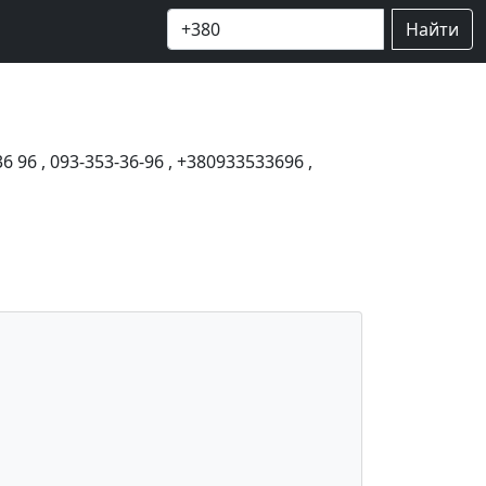
Найти
36 96
,
093-353-36-96
,
+380933533696
,