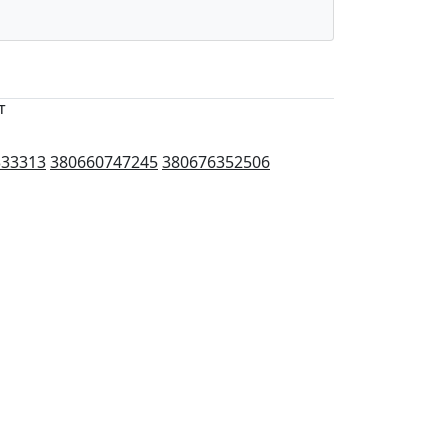
т
333313
380660747245
380676352506