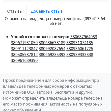
Отзывы
Добавить отзыв
Отзывов на владельца номер телефона (093)417-64-
55 нет
Узнай кто звонит с номера:
380687964083
380671931050
380636638189
380931074185
380911123847
380992087654
380986061725
380505987812
380669285393
380989333838
380961639390
Проєк предназначен для сбора информации про
владельцев телефонных номеров с открытых
источников OLX, авториа, бесплатка и других.
Поможет определить владельца номера телефона,
его место проживания, активность на популярных
досках объявлений.