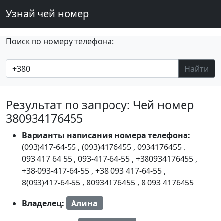
Узнай чей номер
Поиск по номеру телефона:
Найти
Результат по запросу: Чей номер
380934176455
Варианты написания номера телефона:
(093)417-64-55
,
(093)4176455
,
0934176455
,
093 417 64 55
,
093-417-64-55
,
+380934176455
,
+38-093-417-64-55
,
+38 093 417-64-55
,
8(093)417-64-55
,
80934176455
,
8 093 4176455
Владелец:
Алина