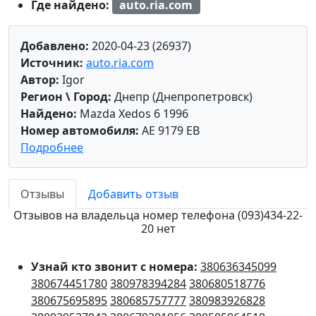
Где найдено:
auto.ria.com
Добавлено:
2020-04-23 (26937)
Источник:
auto.ria.com
Автор:
Igor
Регион \ Город:
Днепр (Днепропетровск)
Найдено:
Mazda Xedos 6 1996
Номер автомобиля:
AE 9179 EB
Подробнее
Отзывы
Добавить отзыв
Отзывов на владельца номер телефона (093)434-22-
20 нет
Узнай кто звонит с номера:
380636345099
380674451780
380978394284
380680518776
380675695895
380685757777
380983926828