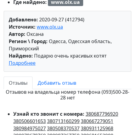
Где найдено:
www.olx.ua
Добавлено:
2020-09-27 (412794)
Источник:
www.olx.ua
Автор:
Оксана
Регион \ Город:
Одесса, Одесская область,
Приморский
Найдено:
Подарю очень красивых котят
Подробнее
Отзывы
Добавить отзыв
Отзывов на владельца номер телефона (093)500-28-
28 нет
Узнай кто звонит с номера:
380687796920
380506601653
380713160299
380667279051
380984975027
380508370537
380931125968