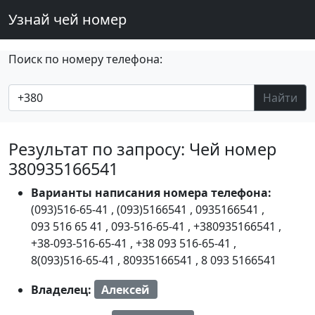
Узнай чей номер
Поиск по номеру телефона:
Найти
Результат по запросу: Чей номер
380935166541
Варианты написания номера телефона:
(093)516-65-41
,
(093)5166541
,
0935166541
,
093 516 65 41
,
093-516-65-41
,
+380935166541
,
+38-093-516-65-41
,
+38 093 516-65-41
,
8(093)516-65-41
,
80935166541
,
8 093 5166541
Владелец:
Алексей