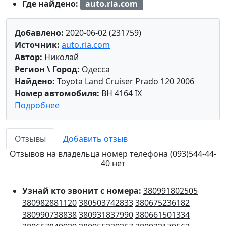
Где найдено:
auto.ria.com
Добавлено:
2020-06-02 (231759)
Источник:
auto.ria.com
Автор:
Николай
Регион \ Город:
Одесса
Найдено:
Toyota Land Cruiser Prado 120 2006
Номер автомобиля:
BH 4164 IX
Подробнее
Отзывы
Добавить отзыв
Отзывов на владельца номер телефона (093)544-44-
40 нет
Узнай кто звонит с номера:
380991802505
380982881120
380503742833
380675236182
380990738838
380931837990
380661501334