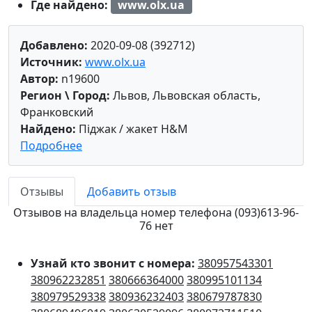
Где найдено:
www.olx.ua
Добавлено:
2020-09-08 (392712)
Источник:
www.olx.ua
Автор:
n19600
Регион \ Город:
Львов, Львовская область,
Франковский
Найдено:
Піджак / жакет H&M
Подробнее
Отзывы
Добавить отзыв
Отзывов на владельца номер телефона (093)613-96-
76 нет
Узнай кто звонит с номера:
380957543301
380962232851
380666364000
380995101134
380979529338
380936232403
380679787830