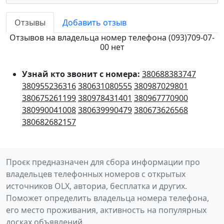
Отзывы
Добавить отзыв
Отзывов на владельца номер телефона (093)709-07-
00 нет
Узнай кто звонит с номера:
380688383747
380955236316
380631080555
380987029801
380675261199
380978431401
380967770900
380990041008
380639990479
380673626568
380682682157
Проєк предназначен для сбора информации про
владельцев телефонных номеров с открытых
источников OLX, авториа, бесплатка и других.
Поможет определить владельца номера телефона,
его место проживания, активность на популярных
досках объявлений.