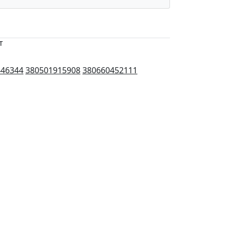
т
446344
380501915908
380660452111