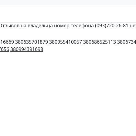
Отзывов на владельца номер телефона (093)720-26-81 не
416669
380635701879
380955410057
380686525113
380673
7656
380994391698