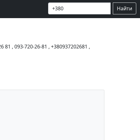
Найти
26 81
,
093-720-26-81
,
+380937202681
,