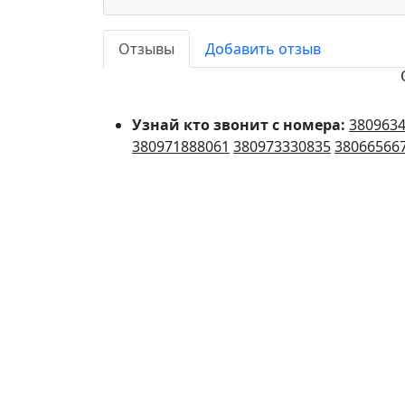
Отзывы
Добавить отзыв
Узнай кто звонит с номера:
380963
380971888061
380973330835
38066566