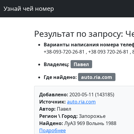
Узнай чей номер
Результат по запросу: 
Варианты написания номера теле
+38-093-720-26-81
,
+38 093 720-26-81
,
Владелец:
Павел
Где найдено:
auto.ria.com
Добавлено:
2020-05-11 (143185)
Источник:
auto.ria.com
Автор:
Павел
Регион \ Город:
Запорожье
Найдено:
ЛуАЗ 969 Волынь 1988
Подробнее