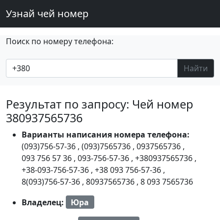
Узнай чей номер
Поиск по номеру телефона:
Найти
Результат по запросу: Чей номер
380937565736
Варианты написания номера телефона:
(093)756-57-36
,
(093)7565736
,
0937565736
,
093 756 57 36
,
093-756-57-36
,
+380937565736
,
+38-093-756-57-36
,
+38 093 756-57-36
,
8(093)756-57-36
,
80937565736
,
8 093 7565736
Владелец:
Юра