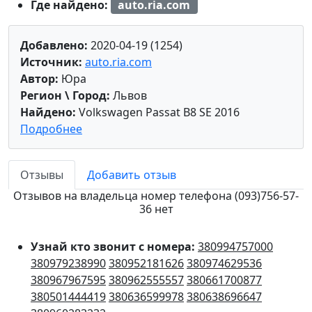
Где найдено:
auto.ria.com
Добавлено:
2020-04-19 (1254)
Источник:
auto.ria.com
Автор:
Юра
Регион \ Город:
Львов
Найдено:
Volkswagen Passat B8 SE 2016
Подробнее
Отзывы
Добавить отзыв
Отзывов на владельца номер телефона (093)756-57-
36 нет
Узнай кто звонит с номера:
380994757000
380979238990
380952181626
380974629536
380967967595
380962555557
380661700877
380501444419
380636599978
380638696647