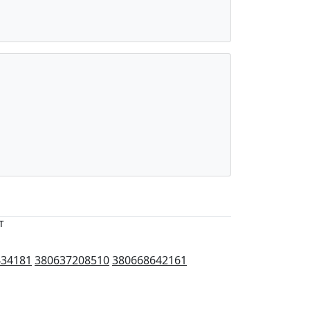
т
434181
380637208510
380668642161