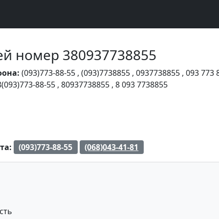
Чей номер 380937738855
фона:
(093)773-88-55
,
(093)7738855
,
0937738855
,
093 773 
8(093)773-88-55
,
80937738855
,
8 093 7738855
та:
(093)773-88-55
(068)043-41-81
сть