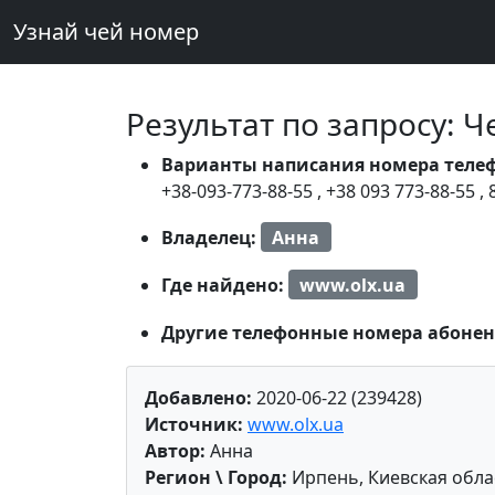
Узнай чей номер
Результат по запросу: 
Варианты написания номера теле
+38-093-773-88-55
,
+38 093 773-88-55
,
Владелец:
Анна
Где найдено:
www.olx.ua
Другие телефонные номера абонен
Добавлено:
2020-06-22 (239428)
Источник:
www.olx.ua
Автор:
Анна
Регион \ Город:
Ирпень, Киевская обла