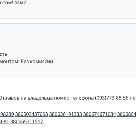
нтом! 44м2.
сть
емонтом! Без комиссии
Отзывов на владельца номер телефона (093)773-88-55 не
098239
380503437093
380636191333
380674671034
380680
4681
380665311517