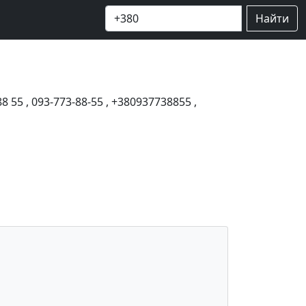
Найти
88 55
,
093-773-88-55
,
+380937738855
,