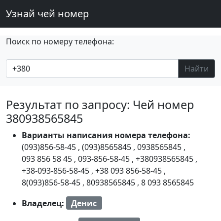
Узнай чей номер
Поиск по номеру телефона:
Найти
Результат по запросу: Чей номер
380938565845
Варианты написания номера телефона:
(093)856-58-45
,
(093)8565845
,
0938565845
,
093 856 58 45
,
093-856-58-45
,
+380938565845
,
+38-093-856-58-45
,
+38 093 856-58-45
,
8(093)856-58-45
,
80938565845
,
8 093 8565845
Владелец:
Денис