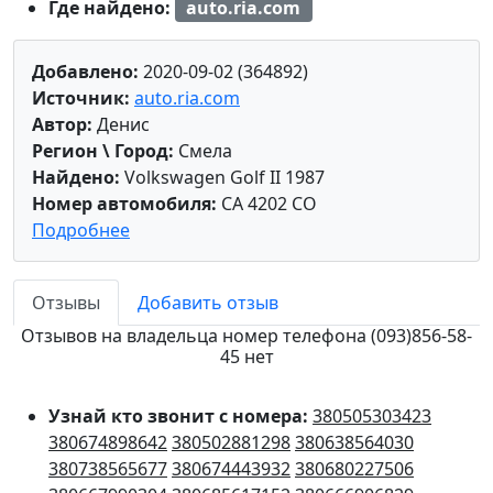
Где найдено:
auto.ria.com
Добавлено:
2020-09-02 (364892)
Источник:
auto.ria.com
Автор:
Денис
Регион \ Город:
Смела
Найдено:
Volkswagen Golf II 1987
Номер автомобиля:
CA 4202 CO
Подробнее
Отзывы
Добавить отзыв
Отзывов на владельца номер телефона (093)856-58-
45 нет
Узнай кто звонит с номера:
380505303423
380674898642
380502881298
380638564030
380738565677
380674443932
380680227506