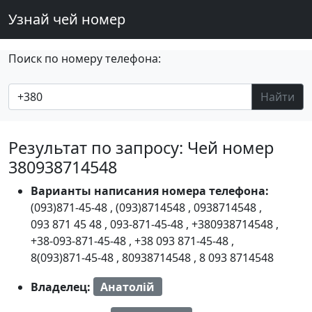
Узнай чей номер
Поиск по номеру телефона:
Найти
Результат по запросу: Чей номер
380938714548
Варианты написания номера телефона:
(093)871-45-48
,
(093)8714548
,
0938714548
,
093 871 45 48
,
093-871-45-48
,
+380938714548
,
+38-093-871-45-48
,
+38 093 871-45-48
,
8(093)871-45-48
,
80938714548
,
8 093 8714548
Владелец:
Анатолій