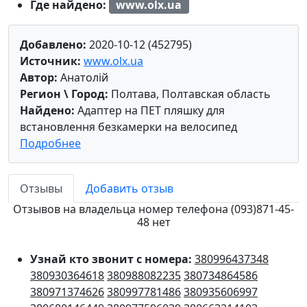
Где найдено:
www.olx.ua
Добавлено:
2020-10-12 (452795)
Источник:
www.olx.ua
Автор:
Анатолій
Регион \ Город:
Полтава, Полтавская область
Найдено:
Адаптер на ПЕТ пляшку для
встановлення безкамерки на велосипед
Подробнее
Отзывы
Добавить отзыв
Отзывов на владельца номер телефона (093)871-45-
48 нет
Узнай кто звонит с номера:
380996437348
380930364618
380988082235
380734864586
380971374626
380997781486
380935606997