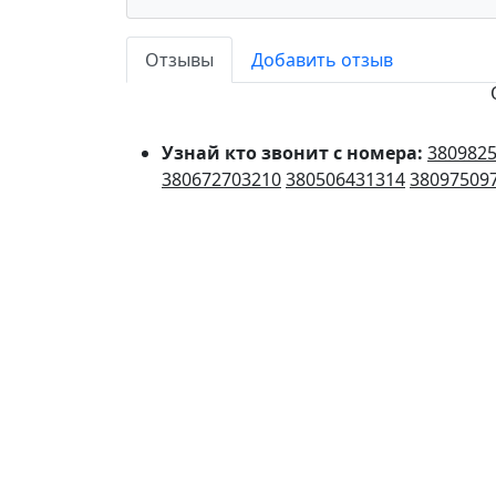
Отзывы
Добавить отзыв
Узнай кто звонит с номера:
380982
380672703210
380506431314
38097509