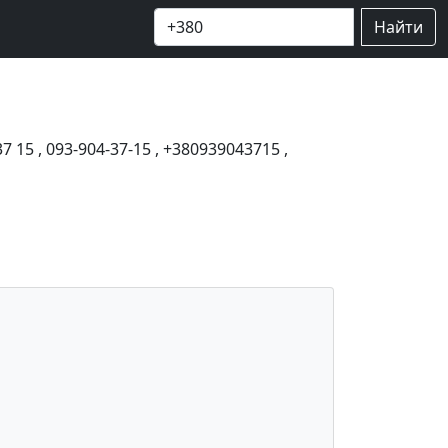
Найти
37 15
,
093-904-37-15
,
+380939043715
,