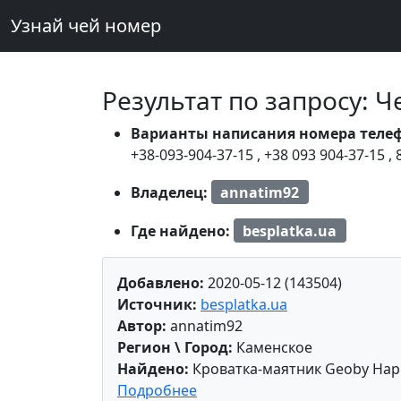
Узнай чей номер
Результат по запросу: 
Варианты написания номера теле
+38-093-904-37-15
,
+38 093 904-37-15
,
Владелец:
annatim92
Где найдено:
besplatka.ua
Добавлено:
2020-05-12 (143504)
Источник:
besplatka.ua
Автор:
annatim92
Регион \ Город:
Каменское
Найдено:
Кроватка-маятник Geoby Happ
Подробнее