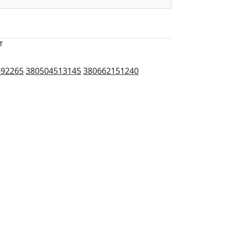
т
692265
380504513145
380662151240