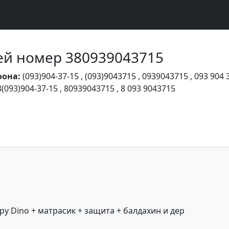
Чей номер 380939043715
фона:
(093)904-37-15
,
(093)9043715
,
0939043715
,
093 904 
8(093)904-37-15
,
80939043715
,
8 093 9043715
y Dino + матрасик + защита + балдахин и дер