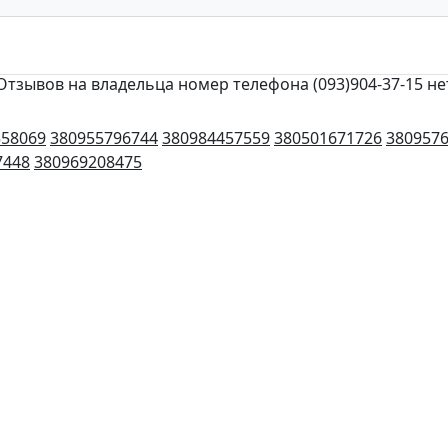
Отзывов на владельца номер телефона (093)904-37-15 не
558069
380955796744
380984457559
380501671726
380957
7448
380969208475