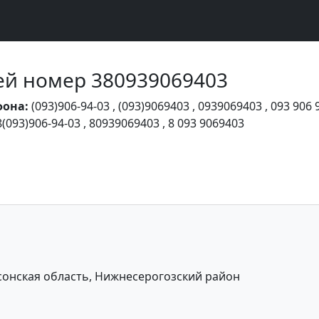
Чей номер 380939069403
фона:
(093)906-94-03
,
(093)9069403
,
0939069403
,
093 906 
8(093)906-94-03
,
80939069403
,
8 093 9069403
онская область, Нижнесерогозский район