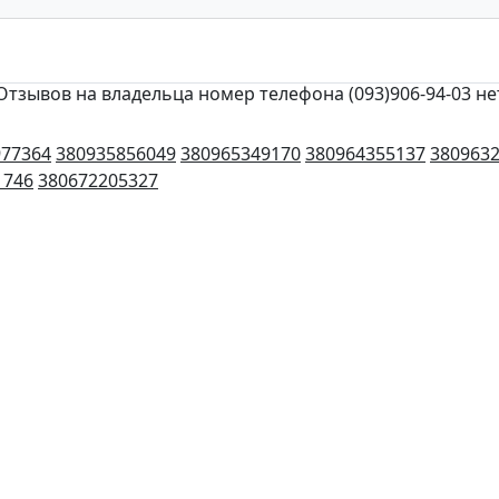
Отзывов на владельца номер телефона (093)906-94-03 не
977364
380935856049
380965349170
380964355137
380963
1746
380672205327