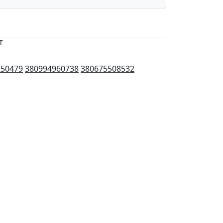
т
250479
380994960738
380675508532