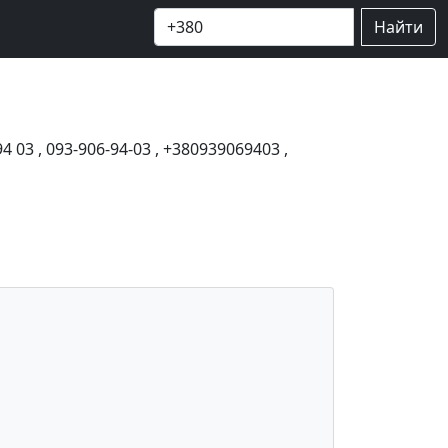
Найти
94 03
,
093-906-94-03
,
+380939069403
,