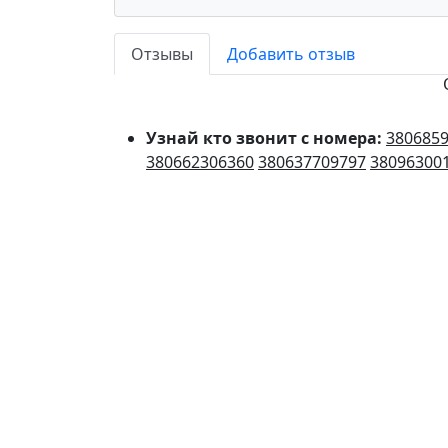
Отзывы
Добавить отзыв
Узнай кто звонит с номера:
380685
380662306360
380637709797
38096300