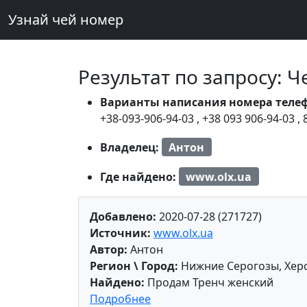
Узнай чей номер
Результат по запросу: 
Варианты написания номера теле
+38-093-906-94-03
,
+38 093 906-94-03
,
Владелец:
Антон
Где найдено:
www.olx.ua
Добавлено:
2020-07-28 (271727)
Источник:
www.olx.ua
Автор:
Антон
Регион \ Город:
Нижние Серогозы, Херс
Найдено:
Продам Тренч женский
Подробнее