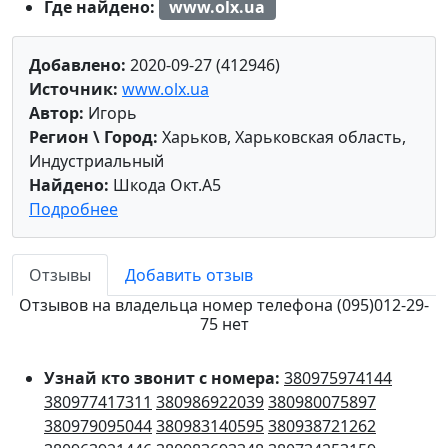
Где найдено:
www.olx.ua
Добавлено:
2020-09-27 (412946)
Источник:
www.olx.ua
Автор:
Игорь
Регион \ Город:
Харьков, Харьковская область,
Индустриальный
Найдено:
Шкода Окт.А5
Подробнее
Отзывы
Добавить отзыв
Отзывов на владельца номер телефона (095)012-29-
75 нет
Узнай кто звонит с номера:
380975974144
380977417311
380986922039
380980075897
380979095044
380983140595
380938721262