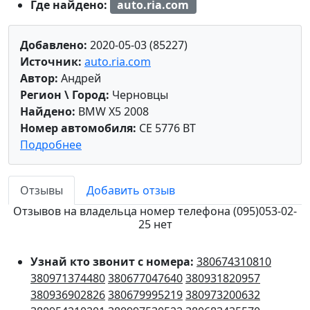
Где найдено:
auto.ria.com
Добавлено:
2020-05-03 (85227)
Источник:
auto.ria.com
Автор:
Андрей
Регион \ Город:
Черновцы
Найдено:
BMW X5 2008
Номер автомобиля:
CE 5776 BT
Подробнее
Отзывы
Добавить отзыв
Отзывов на владельца номер телефона (095)053-02-
25 нет
Узнай кто звонит с номера:
380674310810
380971374480
380677047640
380931820957
380936902826
380679995219
380973200632