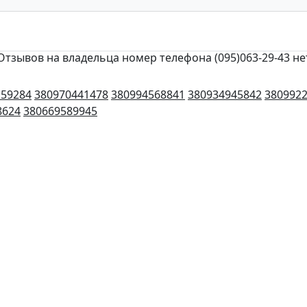
Отзывов на владельца номер телефона (095)063-29-43 не
159284
380970441478
380994568841
380934945842
380992
8624
380669589945