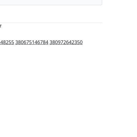
т
248255
380675146784
380972642350