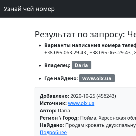
Узнай чей номер
Результат по запросу: 
Варианты написания номера теле
+38-095-063-29-43
,
+38 095 063-29-43
,
Владелец:
Daria
Где найдено:
www.olx.ua
Добавлено:
2020-10-25 (456243)
Источник:
www.olx.ua
Автор:
Daria
Регион \ Город:
Пойма, Херсонская обл
Найдено:
Продам кровать двухспальн
Подробнее