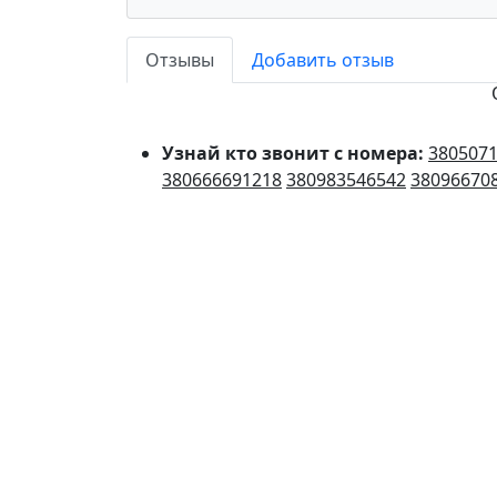
Отзывы
Добавить отзыв
Узнай кто звонит с номера:
380507
380666691218
380983546542
38096670