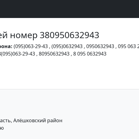
Чей номер 380950632943
фона:
(095)063-29-43
,
(095)0632943
,
0950632943
,
095 063 
8(095)063-29-43
,
80950632943
,
8 095 0632943
асть, Алёшковский район
ую