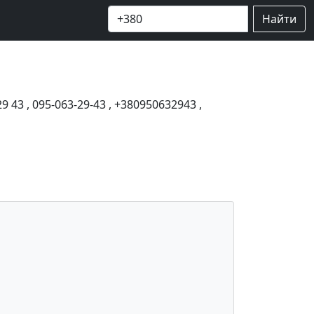
Найти
29 43
,
095-063-29-43
,
+380950632943
,