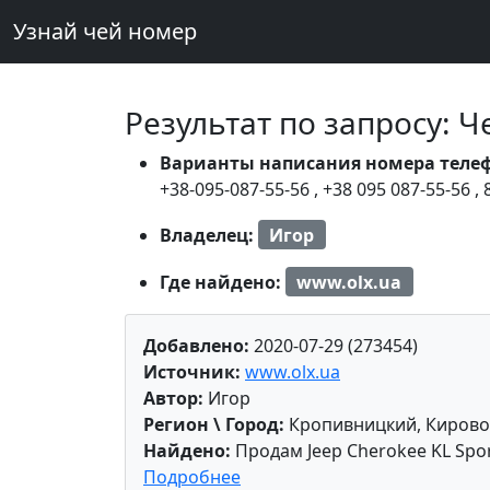
Узнай чей номер
Результат по запросу: 
Варианты написания номера теле
+38-095-087-55-56
,
+38 095 087-55-56
,
Владелец:
Игор
Где найдено:
www.olx.ua
Добавлено:
2020-07-29 (273454)
Источник:
www.olx.ua
Автор:
Игор
Регион \ Город:
Кропивницкий, Кировог
Найдено:
Продам Jeep Cherokee KL Spo
Подробнее