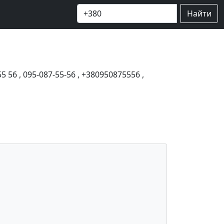
Найти
55 56
,
095-087-55-56
,
+380950875556
,