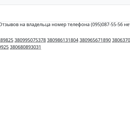
Отзывов на владельца номер телефона (095)087-55-56 не
289825
380995075378
380986131804
380965671890
380637
0925
380680893031