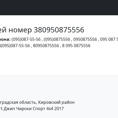
Чей номер 380950875556
фона:
(095)087-55-56
,
(095)0875556
,
0950875556
,
095 087 
8(095)087-55-56
,
80950875556
,
8 095 0875556
радская область, Кировский район
rt Джип Чироки Спорт 4x4 2017