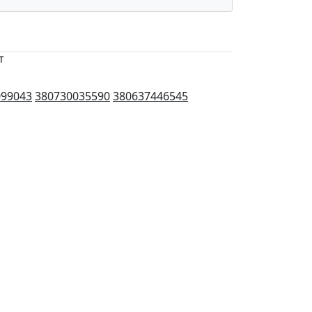
т
099043
380730035590
380637446545