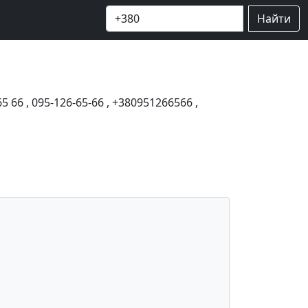
Найти
65 66
,
095-126-65-66
,
+380951266566
,