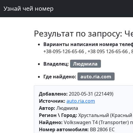
Узнай чей номер
Результат по запросу: 
Варианты написания номера теле
+38-095-126-65-66
,
+38 095 126-65-66
,
Владелец:
Людмила
Где найдено:
auto.ria.com
Добавлено:
2020-05-31 (221449)
Источник:
auto.ria.com
Автор:
Людмила
Регион \ Город:
Хрустальный (Красный 
Найдено:
Volkswagen T4 (Transporter) п
Номер автомобиля:
BB 2806 EC