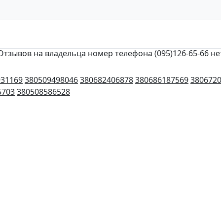
Отзывов на владельца номер телефона (095)126-65-66 не
931169
380509498046
380682406878
380686187569
380672
5703
380508586528