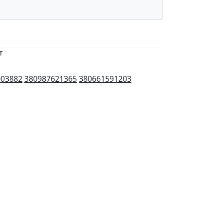
т
003882
380987621365
380661591203