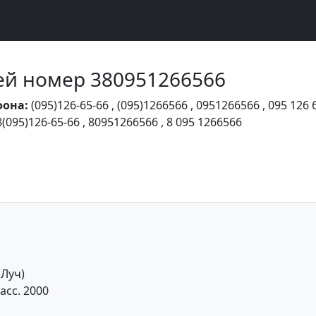
Чей номер 380951266566
фона:
(095)126-65-66
,
(095)1266566
,
0951266566
,
095 126 
8(095)126-65-66
,
80951266566
,
8 095 1266566
Луч)
асс. 2000