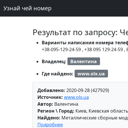
Узнай чей номер
Результат по запросу: 
Варианты написания номера теле
+38-095-129-24-59
,
+38 095 129-24-59
,
Владелец:
Валентина
Где найдено:
www.olx.ua
Добавлено:
2020-09-28 (427929)
Источник:
www.olx.ua
Автор:
Валентина
Регион \ Город:
Киев, Киевская област
Найдено:
Металлические сборные моде
Подробнее