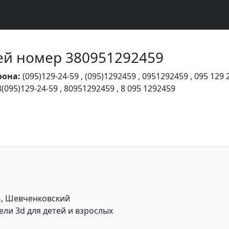
Чей номер 380951292459
фона:
(095)129-24-59
,
(095)1292459
,
0951292459
,
095 129 
8(095)129-24-59
,
80951292459
,
8 095 1292459
ь, Шевченковский
ли 3d для детей и взрослых