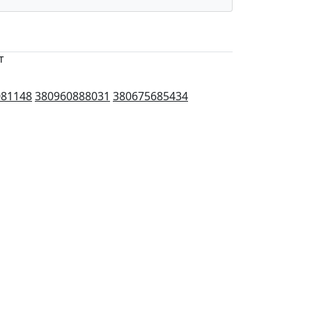
т
081148
380960888031
380675685434