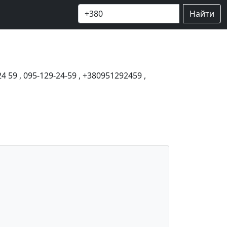
Найти
24 59
,
095-129-24-59
,
+380951292459
,