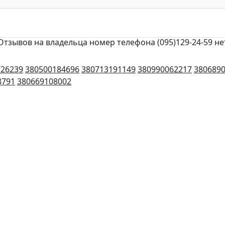
Отзывов на владельца номер телефона (095)129-24-59 не
726239
380500184696
380713191149
380990062217
380689
8791
380669108002