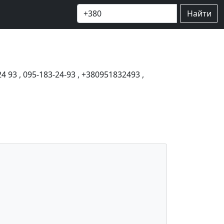
Найти
24 93
,
095-183-24-93
,
+380951832493
,