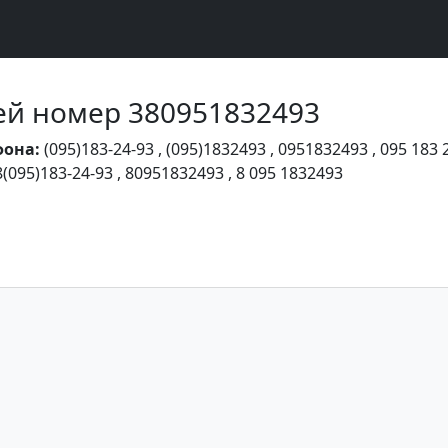
Чей номер 380951832493
фона:
(095)183-24-93
,
(095)1832493
,
0951832493
,
095 183 
8(095)183-24-93
,
80951832493
,
8 095 1832493