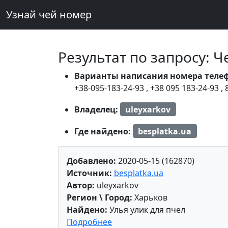
Узнай чей номер
Результат по запросу: 
Варианты написания номера теле
+38-095-183-24-93
,
+38 095 183-24-93
,
Владелец:
uleyxarkov
Где найдено:
besplatka.ua
Добавлено:
2020-05-15 (162870)
Источник:
besplatka.ua
Автор:
uleyxarkov
Регион \ Город:
Харьков
Найдено:
Улья улик для пчел
Подробнее