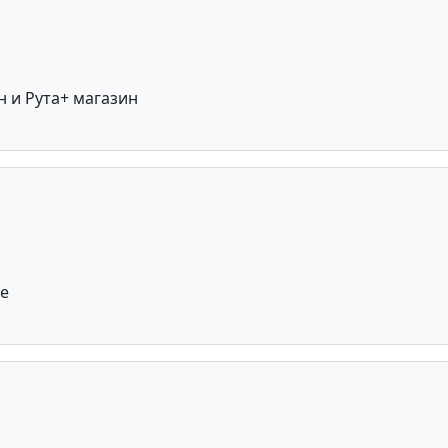
н и Рута+ магазин
ые