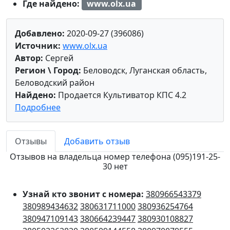
Где найдено:
www.olx.ua
Добавлено:
2020-09-27 (396086)
Источник:
www.olx.ua
Автор:
Сергей
Регион \ Город:
Беловодск, Луганская область,
Беловодский район
Найдено:
Продается Культиватор КПС 4.2
Подробнее
Отзывы
Добавить отзыв
Отзывов на владельца номер телефона (095)191-25-
30 нет
Узнай кто звонит с номера:
380966543379
380989434632
380631711000
380936254764
380947109143
380664239447
380930108827