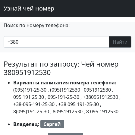
Узнай чей номер
Поиск по номеру телефона:
Найти
Результат по запросу: Чей номер
380951912530
Варианты написания номера телефона:
(095)191-25-30
,
(095)1912530
,
0951912530
,
095 191 25 30
,
095-191-25-30
,
+380951912530
,
+38-095-191-25-30
,
+38 095 191-25-30
,
8(095)191-25-30
,
80951912530
,
8 095 1912530
Владелец:
Сергей