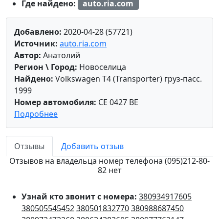
Где найдено:
auto.ria.com
Добавлено:
2020-04-28 (57721)
Источник:
auto.ria.com
Автор:
Анатолий
Регион \ Город:
Новоселица
Найдено:
Volkswagen T4 (Transporter) груз-пасс.
1999
Номер автомобиля:
CE 0427 BE
Подробнее
Отзывы
Добавить отзыв
Отзывов на владельца номер телефона (095)212-80-
82 нет
Узнай кто звонит с номера:
380934917605
380505545452
380501832770
380988687450