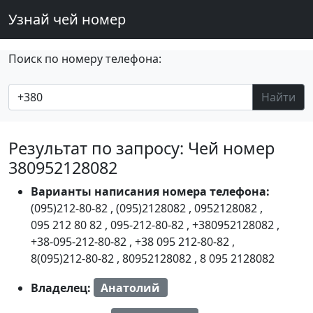
Узнай чей номер
Поиск по номеру телефона:
Найти
Результат по запросу: Чей номер
380952128082
Варианты написания номера телефона:
(095)212-80-82
,
(095)2128082
,
0952128082
,
095 212 80 82
,
095-212-80-82
,
+380952128082
,
+38-095-212-80-82
,
+38 095 212-80-82
,
8(095)212-80-82
,
80952128082
,
8 095 2128082
Владелец:
Анатолий