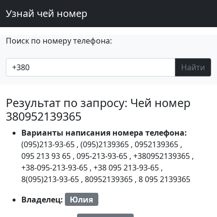
Узнай чей номер
Поиск по номеру телефона:
Найти
Результат по запросу: Чей номер
380952139365
Варианты написания номера телефона:
(095)213-93-65
,
(095)2139365
,
0952139365
,
095 213 93 65
,
095-213-93-65
,
+380952139365
,
+38-095-213-93-65
,
+38 095 213-93-65
,
8(095)213-93-65
,
80952139365
,
8 095 2139365
Владелец:
Юлия