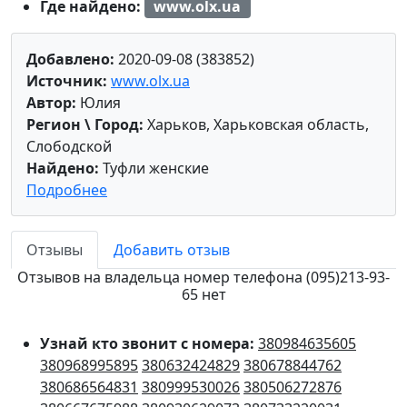
Где найдено:
www.olx.ua
Добавлено:
2020-09-08 (383852)
Источник:
www.olx.ua
Автор:
Юлия
Регион \ Город:
Харьков, Харьковская область,
Слободской
Найдено:
Туфли женские
Подробнее
Отзывы
Добавить отзыв
Отзывов на владельца номер телефона (095)213-93-
65 нет
Узнай кто звонит с номера:
380984635605
380968995895
380632424829
380678844762
380686564831
380999530026
380506272876