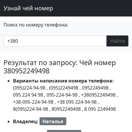
Узнай чей номер
Поиск по номеру телефона:
Найти
Результат по запросу: Чей номер
380952249498
Варианты написания номера телефона:
(095)224-94-98
,
(095)2249498
,
0952249498
,
095 224 94 98
,
095-224-94-98
,
+380952249498
,
+38-095-224-94-98
,
+38 095 224-94-98
,
8(095)224-94-98
,
80952249498
,
8 095 2249498
Владелец:
Наталья