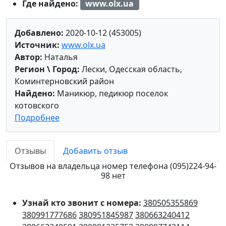
Где найдено:
www.olx.ua
Добавлено:
2020-10-12 (453005)
Источник:
www.olx.ua
Автор:
Наталья
Регион \ Город:
Лески, Одесская область,
Коминтерновский район
Найдено:
Маникюр, педикюр поселок
котовского
Подробнее
Отзывы
Добавить отзыв
Отзывов на владельца номер телефона (095)224-94-
98 нет
Узнай кто звонит с номера:
380505355869
380991777686
380951845987
380663240412