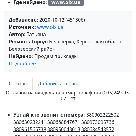
Где найдено:
www.olx.ua
Добавлено:
2020-10-12 (451306)
Источник:
www.olx.ua
Автор:
Татьяна
Регион \ Город:
Белозерка, Херсонская область,
Белозерский район
Найдено:
Продам приклады
Подробнее
Отзывы
Добавить отзыв
Отзывов на владельца номер телефона (095)249-93-
07 нет
Узнай кто звонит с номера:
380962222502
380630232241
380668847671
380973095736
380961566738
380950043013
380684548572