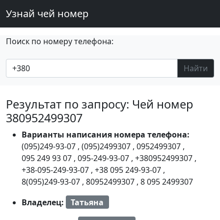
Узнай чей номер
Поиск по номеру телефона:
Найти
Результат по запросу: Чей номер
380952499307
Варианты написания номера телефона:
(095)249-93-07
,
(095)2499307
,
0952499307
,
095 249 93 07
,
095-249-93-07
,
+380952499307
,
+38-095-249-93-07
,
+38 095 249-93-07
,
8(095)249-93-07
,
80952499307
,
8 095 2499307
Владелец:
Татьяна